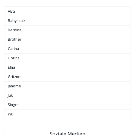
AEG
Baby Lock
Bernina
Brother
Carina
Dorina
Elna
Gritzner
Janome
Juki
Singer
W6
Soziale Medien