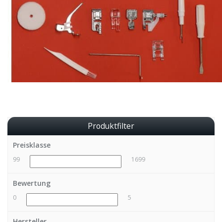
Produktfilter
Preisklasse
99
1699
Bewertung
0
5
Hersteller