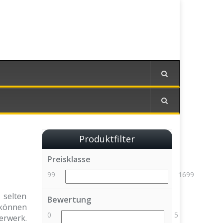
Produktfilter
Preisklasse
99
1699
 selten
Bewertung
 können
0
5
terwerk.