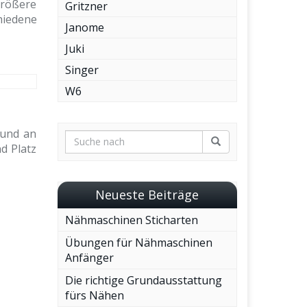
größere
Gritzner
hiedene
Janome
Juki
Singer
W6
 und an
d Platz
Neueste Beiträge
Nähmaschinen Sticharten
Übungen für Nähmaschinen
Anfänger
Die richtige Grundausstattung
fürs Nähen