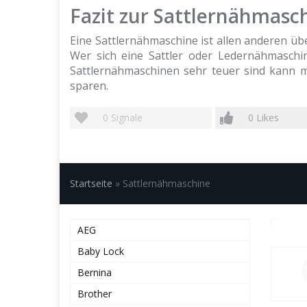
Fazit zur Sattlernähmasc
Eine Sattlernähmaschine ist allen anderen üb
Wer sich eine Sattler oder Ledernähmaschin
Sattlernähmaschinen sehr teuer sind kann m
sparen.
0
Signale
0
Likes
Startseite
»
Sattlernähmaschine
AEG
Baby Lock
Bernina
Brother