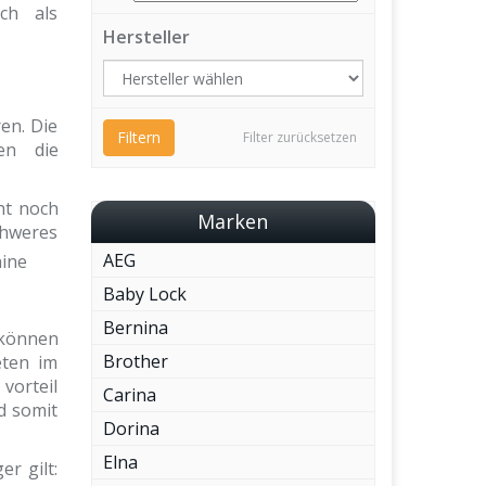
ch als
Hersteller
en. Die
Filtern
Filter zurücksetzen
en die
ht noch
Marken
chweres
AEG
Baby Lock
Bernina
 können
Brother
eten im
vorteil
Carina
d somit
Dorina
Elna
r gilt: