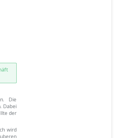
häft
n. Die
. Dabei
lte der
ch wird
auberen