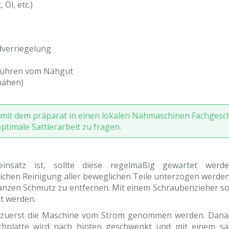
Öl, etc.)
dverriegelung
Führen vom Nähgut
rnähen)
h mit dem präparat in einen lokalen Nähmaschinen Fachgesc
timale Sattlerarbeit zu fragen.
insatz ist, sollte diese regelmäßig gewartet werde
dlichen Reinigung aller beweglichen Teile unterzogen werden
 ganzen Schmutz zu entfernen. Mit einem Schraubenzieher sol
t werden.
e zuerst die Maschine vom Strom genommen werden. Dana
ichplatte wird nach hinten geschwenkt und mit einem s