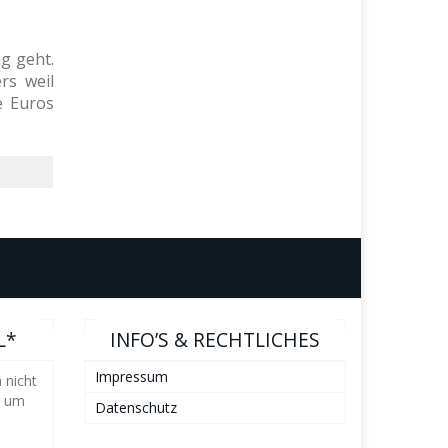
g geht.
rs weil
e Euros
L*
INFO’S & RECHTLICHES
Impressum
 nicht
n um
Datenschutz