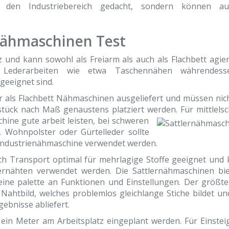
r den Industriebereich gedacht, sondern können au
Nähmaschinen Test
z und kann sowohl als Freiarm als auch als Flachbett agier
e Lederarbeiten wie etwa Taschennähen währendess
geeignet sind.
r als Flachbett Nähmaschinen ausgeliefert und müssen nic
stück nach Maß genaustens platziert werden. Für mittlels
ine gute arbeit leisten, bei schweren
, Wohnpolster oder Gürtelleder sollte
 Industrienähmaschine verwendet werden.
ach Transport optimal für mehrlagige Stoffe geeignet und
nähten verwendet werden. Die Sattlernähmaschinen bi
ne palette an Funktionen und Einstellungen. Der größte 
ahtbild, welches problemlos gleichlange Stiche bildet un
ebnisse abliefert.
ein Meter am Arbeitsplatz eingeplant werden. Für Einsteige