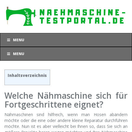
Skip
to
main
content
MENU
MENU
Inhaltsverzeichnis
Welche Nähmaschine sich für
Fortgeschrittene eignet?
Nähmaschinen sind hilfreich, wenn man Hosen abändern
möchte oder die eine oder andere kleine Reparatur durchführen
möchte. Nun ist es aber vielleicht bei Ihnen so, dass Sie sich an