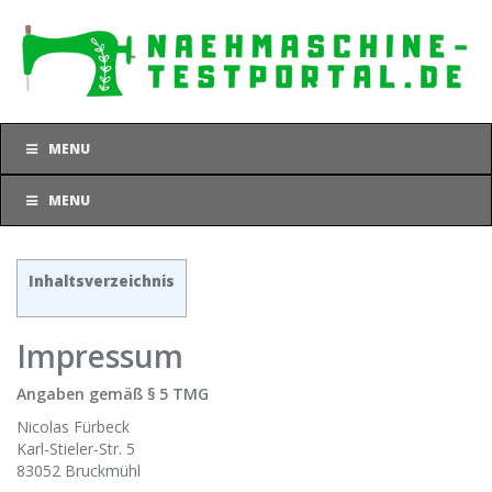
Skip
to
main
content
MENU
MENU
Inhaltsverzeichnis
Impressum
Angaben gemäß § 5 TMG
Nicolas Fürbeck
Karl-Stieler-Str. 5
83052 Bruckmühl