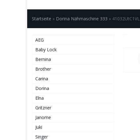
Startseite
»
Dorina Nähmaschine 333
»
41032UtC1VL
AEG
Baby Lock
Bernina
Brother
Carina
Dorina
Elna
Gritzner
Janome
Juki
Singer