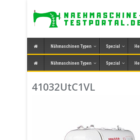
Skip
to
main
content
Nähmaschinen Typen
Spezial
He
Nähmaschinen Typen
Spezial
He
41032UtC1VL