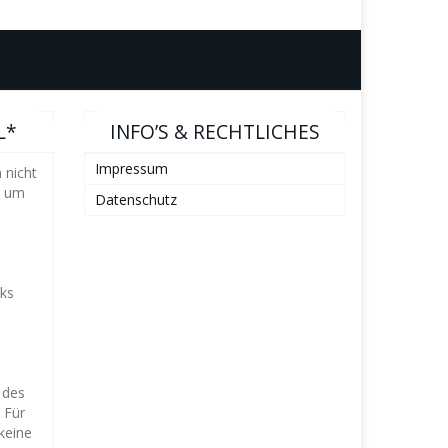
L*
INFO’S & RECHTLICHES
Impressum
 nicht
n um
Datenschutz
nks
s
 des
 Für
keine