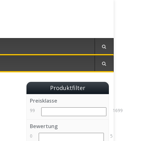
Produktfilter
Preisklasse
99
1699
Bewertung
0
5