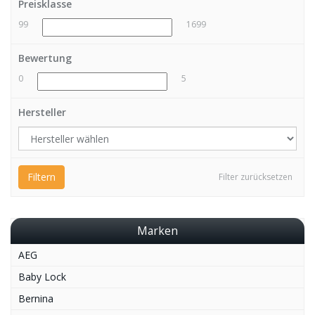
Preisklasse
99
1699
Bewertung
0
5
Hersteller
Filtern
Filter zurücksetzen
Marken
AEG
Baby Lock
Bernina