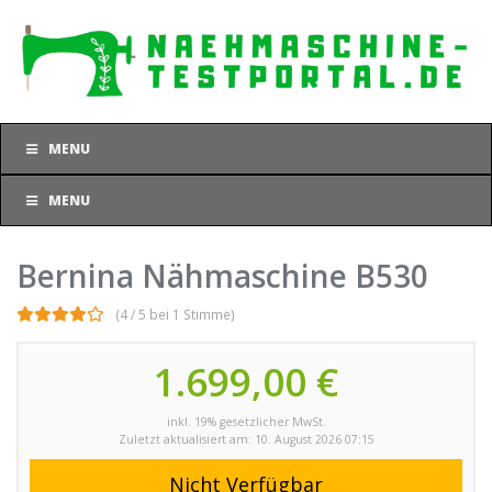
Skip
to
main
content
MENU
MENU
Bernina Nähmaschine B530
(4 / 5 bei 1 Stimme)
1.699,00 €
inkl. 19% gesetzlicher MwSt.
Zuletzt aktualisiert am: 10. August 2026 07:15
Nicht Verfügbar