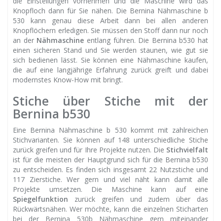
die Einstellungen vornehmen und die Maschine wird das
Knopfloch dann für Sie nähen. Die Bernina Nähmaschine b
530 kann genau diese Arbeit dann bei allen anderen
Knopflöchern erledigen. Sie müssen den Stoff dann nur noch
an der
Nähmaschine
entlang führen. Die Bernina b530 hat
einen sicheren Stand und Sie werden staunen, wie gut sie
sich bedienen lässt. Sie können eine Nähmaschine kaufen,
die auf eine langjährige Erfahrung zurück greift und dabei
modernstes Know-How mit bringt.
Stiche über Stiche mit der
Bernina b530
Eine Bernina Nähmaschine b 530 kommt mit zahlreichen
Stichvarianten. Sie können auf 148 unterschiedliche Stiche
zurück greifen und für Ihre Projekte nutzen. Die
Stichvielfalt
ist für die meisten der Hauptgrund sich für die Bernina b530
zu entscheiden. Es finden sich insgesamt 22 Nutzstiche und
117 Zierstiche. Wer gern und viel näht kann damit alle
Projekte umsetzen. Die Maschine kann auf eine
Spiegelfunktion
zurück greifen und zudem über das
Rückwärtsnähen. Wer möchte, kann die einzelnen Sticharten
bei der Bernina 530b Nähmaschine gern miteinander