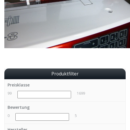
Produktfilter
Preisklasse
99
1699
Bewertung
0
5
Hersteller