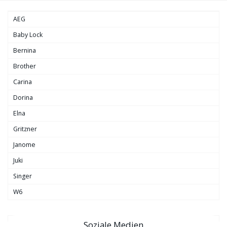
AEG
Baby Lock
Bernina
Brother
Carina
Dorina
Elna
Gritzner
Janome
Juki
Singer
W6
Soziale Medien