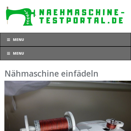
Skip
to
main
content
MENU
MENU
Nähmaschine einfädeln