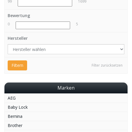
99
1699
Bewertung
0
5
Hersteller
Filtern
Filter zurücksetzen
Marken
AEG
Baby Lock
Bernina
Brother