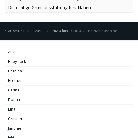
Die richtige Grundausstattung fürs Nähen
Startseite
»
Husqvarna Nähmaschine
»
Husqvarna Nähmaschine
AEG
Baby Lock
Bernina
Brother
Carina
Dorina
Elna
Gritzner
Janome
Juki